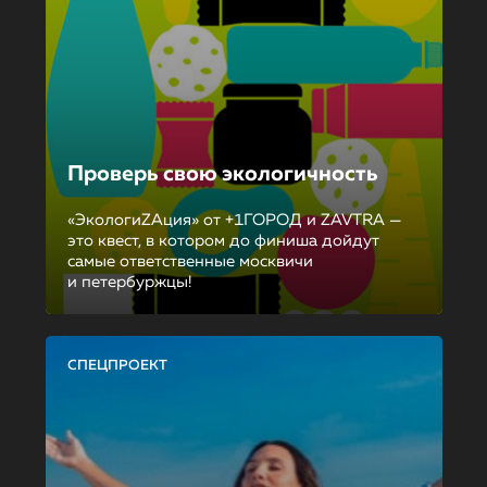
Проверь свою экологичность
«ЭкологиZAция» от +1ГОРОД и ZAVTRA —
это квест, в котором до финиша дойдут
самые ответственные москвичи
и петербуржцы!
СПЕЦПРОЕКТ