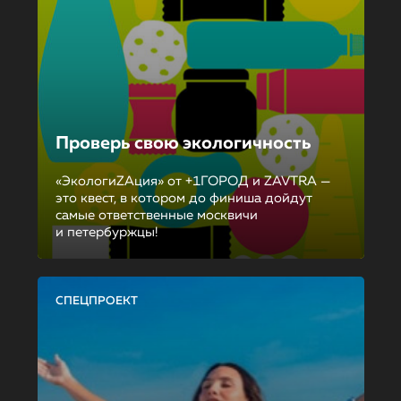
Проверь свою экологичность
«ЭкологиZAция» от +1ГОРОД и ZAVTRA —
это квест, в котором до финиша дойдут
самые ответственные москвичи
и петербуржцы!
СПЕЦПРОЕКТ