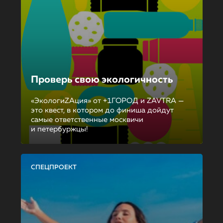
Проверь свою экологичность
«ЭкологиZAция» от +1ГОРОД и ZAVTRA —
это квест, в котором до финиша дойдут
самые ответственные москвичи
и петербуржцы!
СПЕЦПРОЕКТ