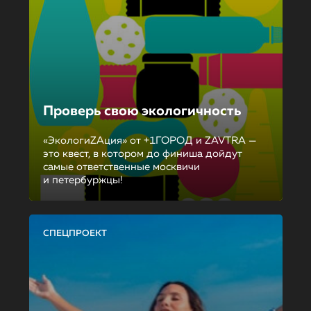
Проверь свою экологичность
«ЭкологиZAция» от +1ГОРОД и ZAVTRA —
это квест, в котором до финиша дойдут
самые ответственные москвичи
и петербуржцы!
СПЕЦПРОЕКТ