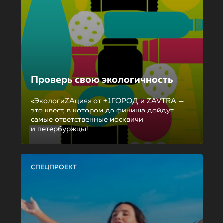
Проверь свою экологичность
«ЭкологиZAция» от +1ГОРОД и ZAVTRA —
это квест, в котором до финиша дойдут
самые ответственные москвичи
и петербуржцы!
СПЕЦПРОЕКТ