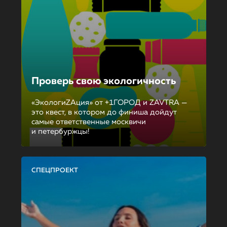
Проверь свою экологичность
«ЭкологиZAция» от +1ГОРОД и ZAVTRA —
это квест, в котором до финиша дойдут
самые ответственные москвичи
и петербуржцы!
СПЕЦПРОЕКТ