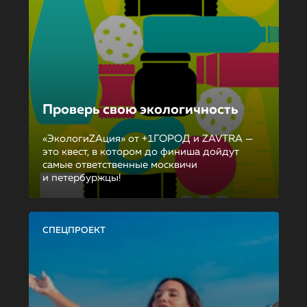
Проверь свою экологичность
«ЭкологиZAция» от +1ГОРОД и ZAVTRA —
это квест, в котором до финиша дойдут
самые ответственные москвичи
и петербуржцы!
СПЕЦПРОЕКТ