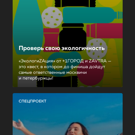
Проверь свою экологичность
«ЭкологиZAция» от +1ГОРОД и ZAVTRA —
это квест, в котором до финиша дойдут
самые ответственные москвичи
и петербуржцы!
СПЕЦПРОЕКТ