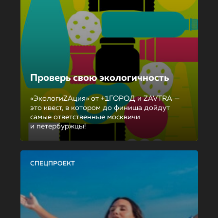
Проверь свою экологичность
«ЭкологиZAция» от +1ГОРОД и ZAVTRA —
это квест, в котором до финиша дойдут
самые ответственные москвичи
и петербуржцы!
СПЕЦПРОЕКТ