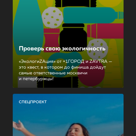
Проверь свою экологичность
«ЭкологиZAция» от +1ГОРОД и ZAVTRA —
это квест, в котором до финиша дойдут
самые ответственные москвичи
и петербуржцы!
СПЕЦПРОЕКТ