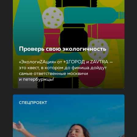
Проверь свою экологичность
«ЭкологиZAция» от +1ГОРОД и ZAVTRA —
это квест, в котором до финиша дойдут
самые ответственные москвичи
и петербуржцы!
СПЕЦПРОЕКТ