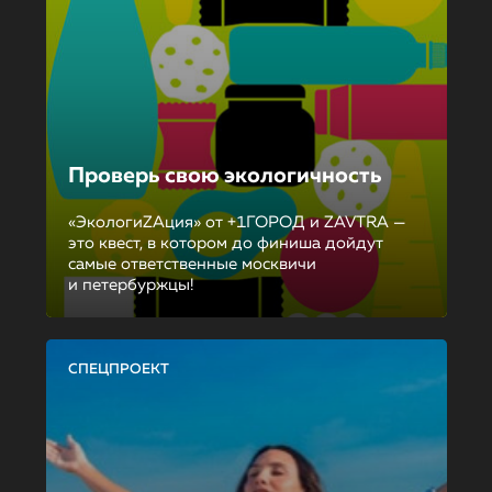
Проверь свою экологичность
«ЭкологиZAция» от +1ГОРОД и ZAVTRA —
это квест, в котором до финиша дойдут
самые ответственные москвичи
и петербуржцы!
СПЕЦПРОЕКТ