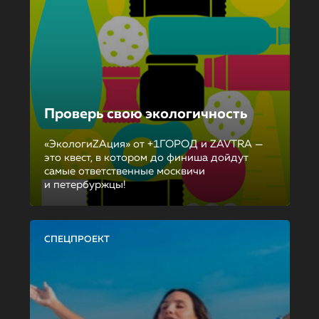
Проверь свою экологичность
«ЭкологиZAция» от +1ГОРОД и ZAVTRA —
это квест, в котором до финиша дойдут
самые ответственные москвичи
и петербуржцы!
СПЕЦПРОЕКТ