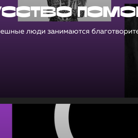
усство помо
пешные люди занимаются благотворит