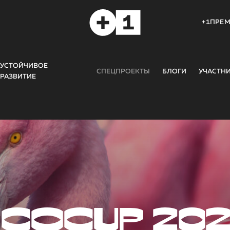
+1ПРЕ
УСТОЙЧИВОЕ
СПЕЦПРОЕКТЫ
БЛОГИ
УЧАСТН
РАЗВИТИЕ
COCUP 20