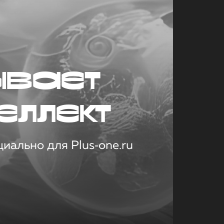
ывает
еллект
иально для Plus‑one.ru