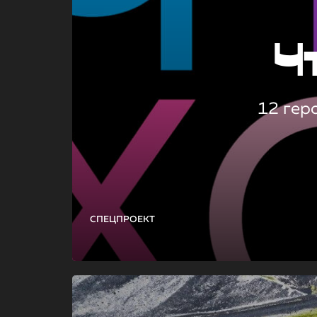
Ч
12 гер
СПЕЦПРОЕКТ