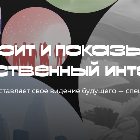
рит и показ
ственный инт
тавляет свое видение будущего — спец