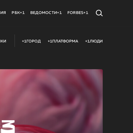
МИЯ
РБК+1
ВЕДОМОСТИ+1
FORBES+1
ИКИ
+1ГОРОД
+1ПЛАТФОРМА
+1ЛЮДИ
23