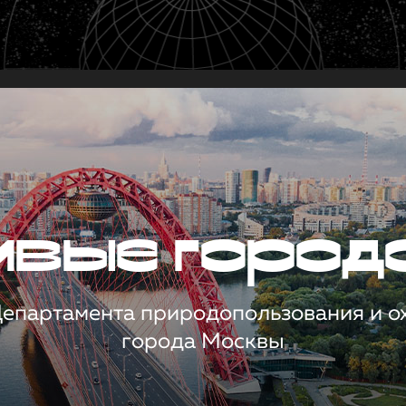
чивые город
 Департамента природопользования и 
города Москвы