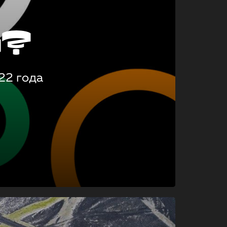
о?
22 года