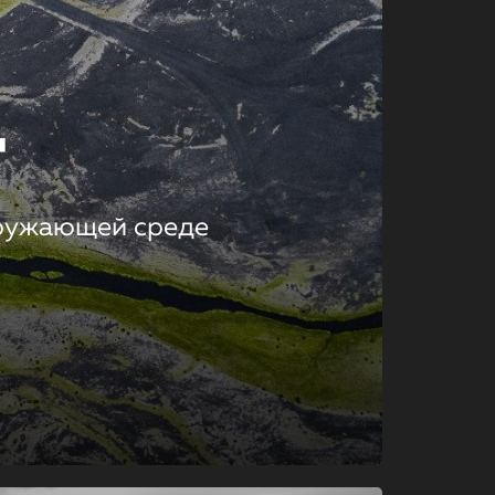
т
кружающей среде