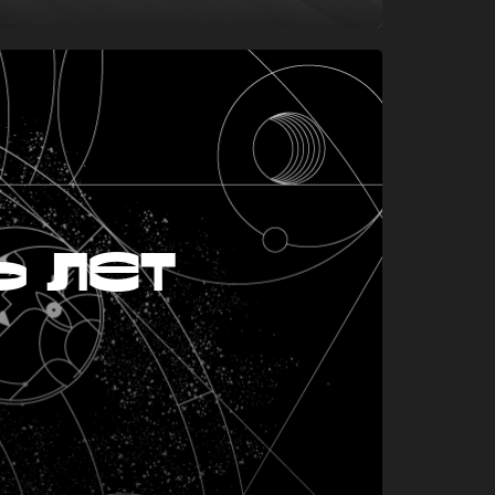
ь лет