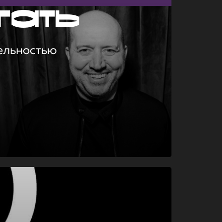
гать
ельностью