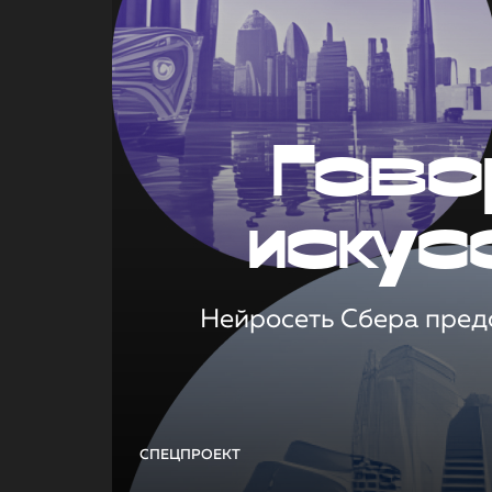
Гово
искус
Нейросеть Сбера предс
СПЕЦПРОЕКТ