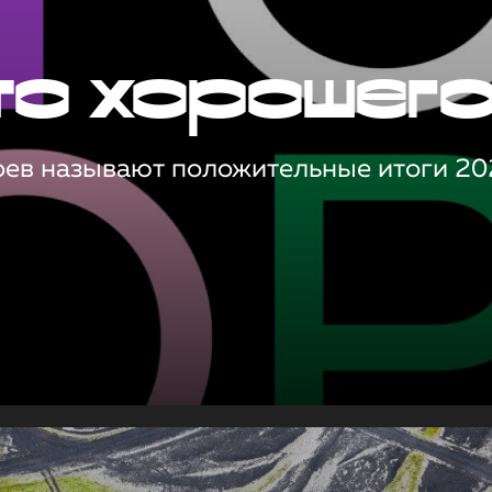
то хорошег
оев называют положительные итоги 20