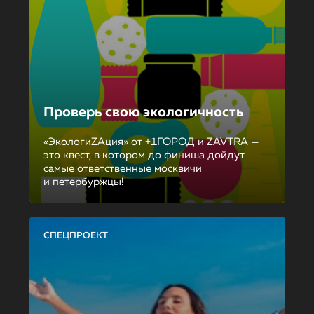
Проверь свою экологичность
«ЭкологиZAция» от +1ГОРОД и ZAVTRA —
это квест, в котором до финиша дойдут
самые ответственные москвичи
и петербуржцы!
СПЕЦПРОЕКТ