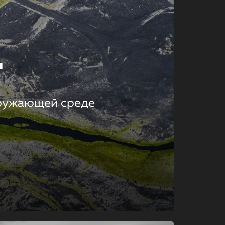
т
кружающей среде