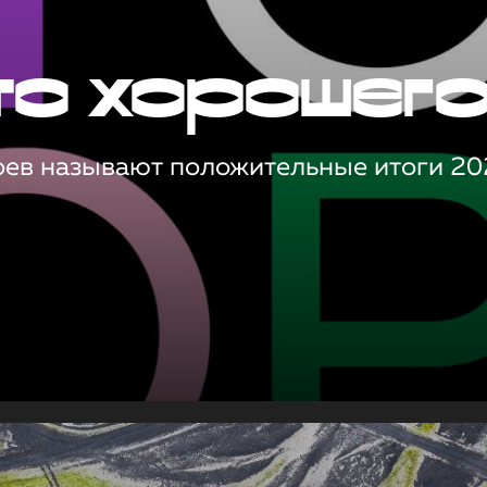
то хорошег
оев называют положительные итоги 20