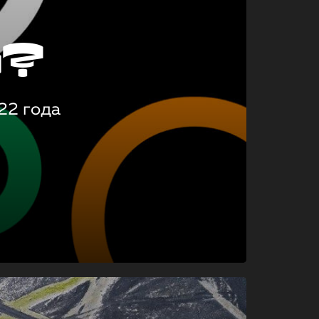
о?
22 года