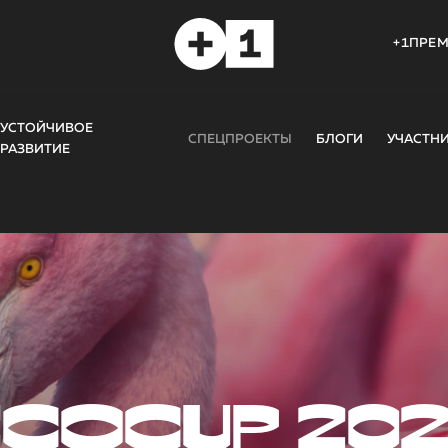
+1ПРЕ
УСТОЙЧИВОЕ
СПЕЦПРОЕКТЫ
БЛОГИ
УЧАСТН
РАЗВИТИЕ
COCUP 20