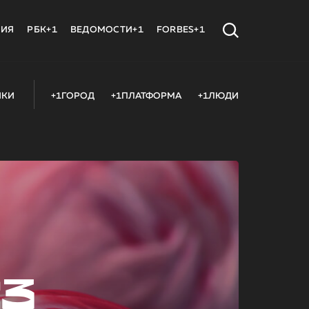
МИЯ
РБК+1
ВЕДОМОСТИ+1
FORBES+1
ИКИ
+1ГОРОД
+1ПЛАТФОРМА
+1ЛЮДИ
23