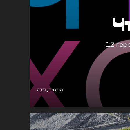
Ч
12 гер
СПЕЦПРОЕКТ