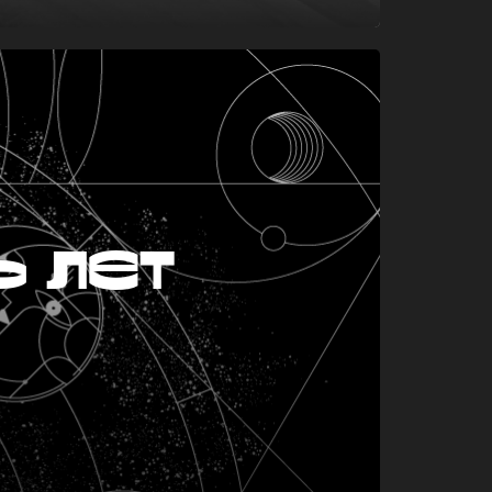
ь лет