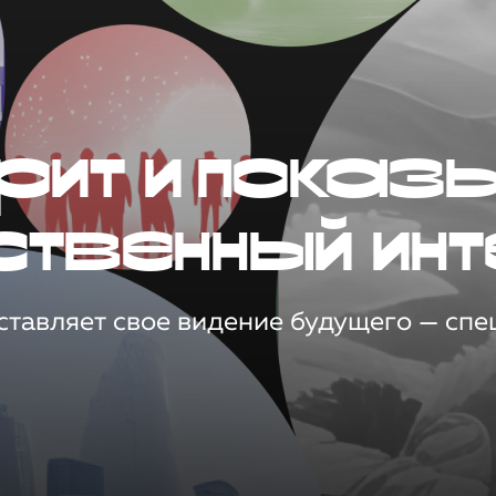
рит и показ
ственный инт
тавляет свое видение будущего — спец