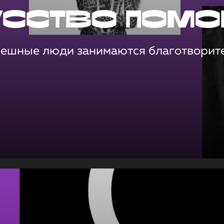
усство помо
пешные люди занимаются благотворит