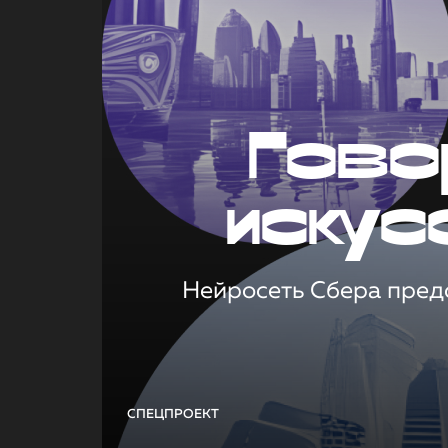
Гово
искус
Нейросеть Сбера предс
СПЕЦПРОЕКТ