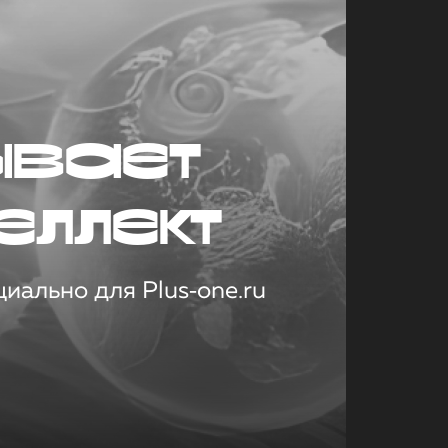
ывает
еллект
иально для Plus‑one.ru