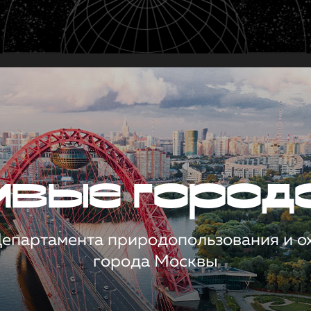
чивые город
 Департамента природопользования и 
города Москвы