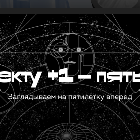
кту +1 — пят
Заглядываем на пятилетку вперед