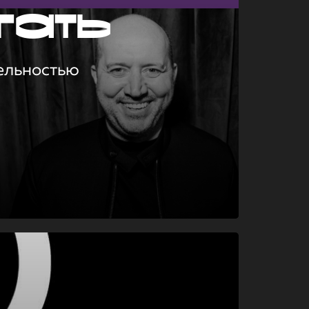
гать
ельностью