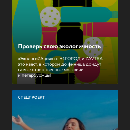
Проверь свою экологичность
«ЭкологиZAция» от +1ГОРОД и ZAVTRA —
это квест, в котором до финиша дойдут
самые ответственные москвичи
и петербуржцы!
СПЕЦПРОЕКТ