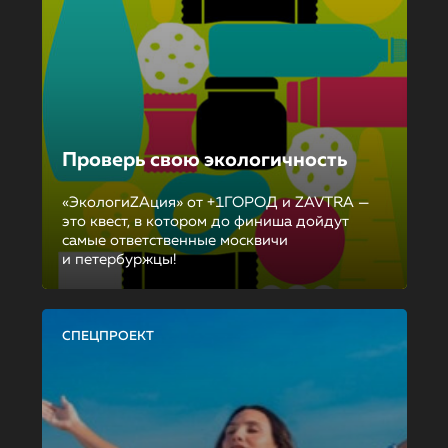
Проверь свою экологичность
«ЭкологиZAция» от +1ГОРОД и ZAVTRA —
это квест, в котором до финиша дойдут
самые ответственные москвичи
и петербуржцы!
СПЕЦПРОЕКТ