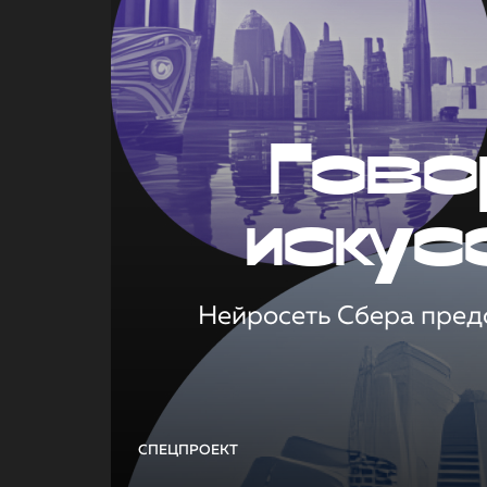
Гово
искус
Нейросеть Сбера предс
СПЕЦПРОЕКТ