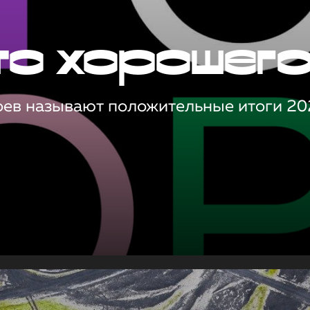
то хорошег
оев называют положительные итоги 20