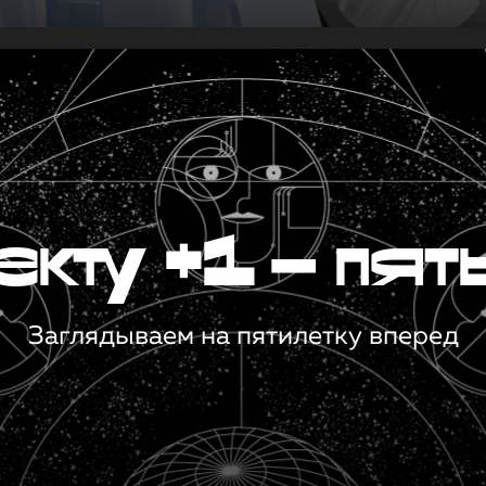
кту +1 — пят
Заглядываем на пятилетку вперед