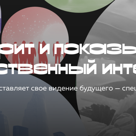
рит и показ
ственный инт
тавляет свое видение будущего — спец