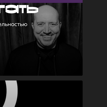
гать
ельностью