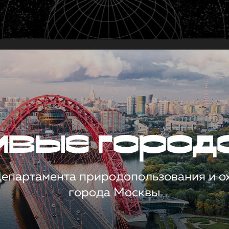
чивые город
 Департамента природопользования и 
города Москвы