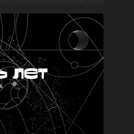
ь лет