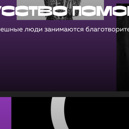
усство помо
пешные люди занимаются благотворит