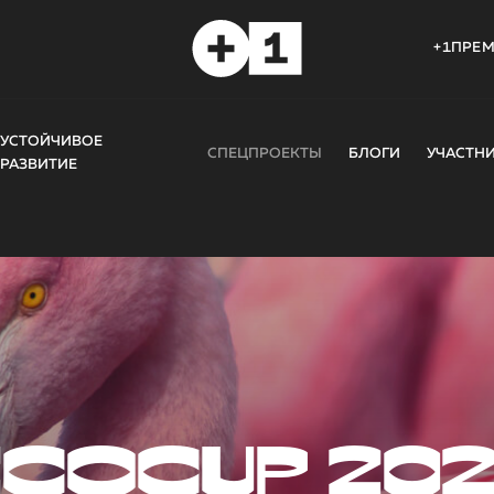
+1ПРЕ
УСТОЙЧИВОЕ
СПЕЦПРОЕКТЫ
БЛОГИ
УЧАСТН
РАЗВИТИЕ
COCUP 20