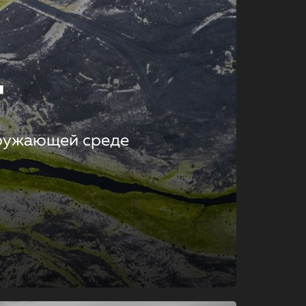
т
кружающей среде