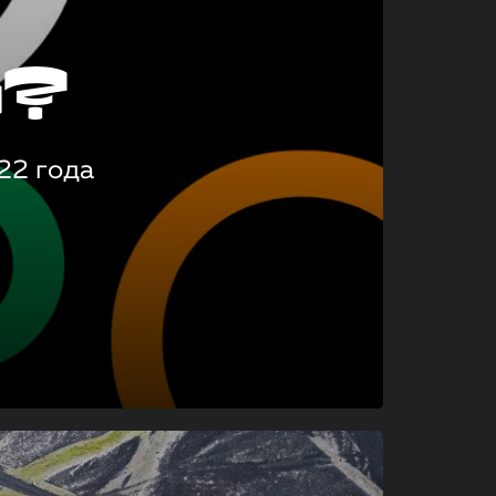
о?
22 года