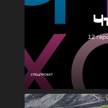
Ч
12 гер
СПЕЦПРОЕКТ