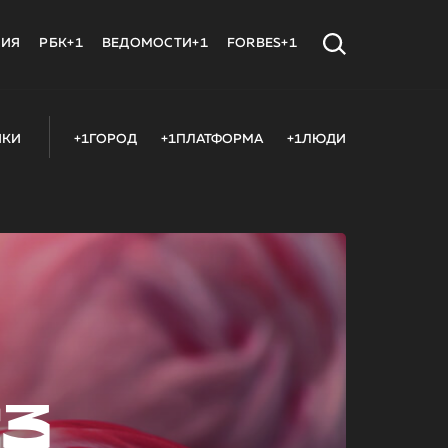
МИЯ
РБК+1
ВЕДОМОСТИ+1
FORBES+1
ИКИ
+1ГОРОД
+1ПЛАТФОРМА
+1ЛЮДИ
23