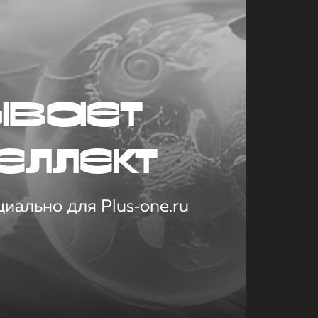
ывает
еллект
иально для Plus‑one.ru