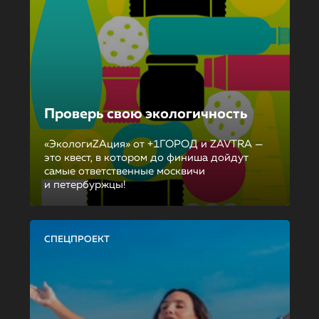
Проверь свою экологичность
«ЭкологиZAция» от +1ГОРОД и ZAVTRA —
это квест, в котором до финиша дойдут
самые ответственные москвичи
и петербуржцы!
СПЕЦПРОЕКТ