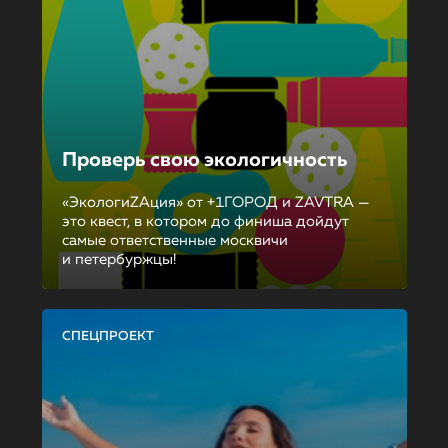
Проверь свою экологичность
«ЭкологиZAция» от +1ГОРОД и ZAVTRA —
это квест, в котором до финиша дойдут
самые ответственные москвичи
и петербуржцы!
СПЕЦПРОЕКТ