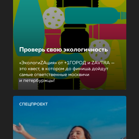
Проверь свою экологичность
«ЭкологиZAция» от +1ГОРОД и ZAVTRA —
это квест, в котором до финиша дойдут
самые ответственные москвичи
и петербуржцы!
СПЕЦПРОЕКТ