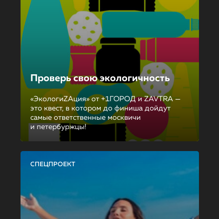
Проверь свою экологичность
«ЭкологиZAция» от +1ГОРОД и ZAVTRA —
это квест, в котором до финиша дойдут
самые ответственные москвичи
и петербуржцы!
СПЕЦПРОЕКТ