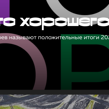
то хорошег
оев называют положительные итоги 20