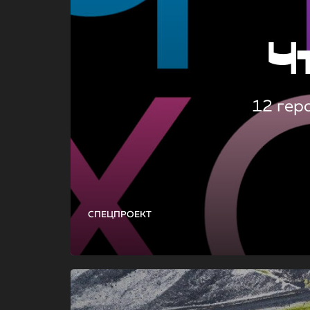
Ч
12 гер
СПЕЦПРОЕКТ