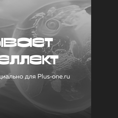
ывает
еллект
иально для Plus‑one.ru