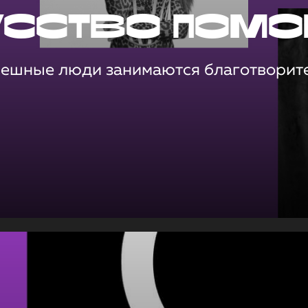
усство помо
пешные люди занимаются благотворит