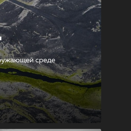
т
кружающей среде