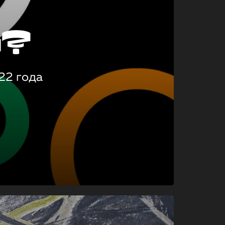
о?
22 года