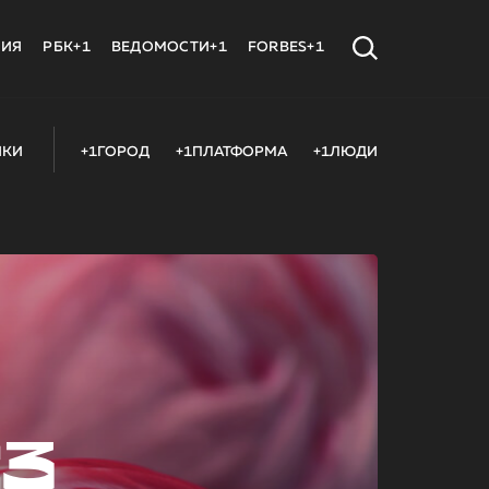
МИЯ
РБК+1
ВЕДОМОСТИ+1
FORBES+1
ИКИ
+1ГОРОД
+1ПЛАТФОРМА
+1ЛЮДИ
23