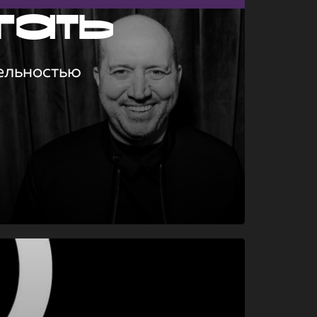
гать
ельностью