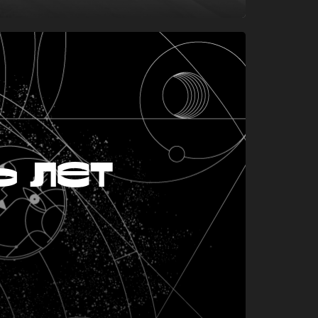
ь лет