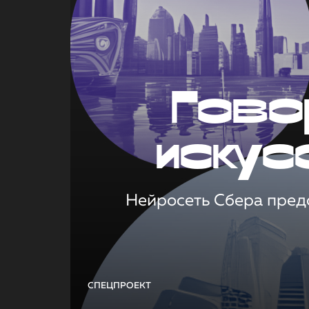
Гово
искус
Нейросеть Сбера предс
СПЕЦПРОЕКТ