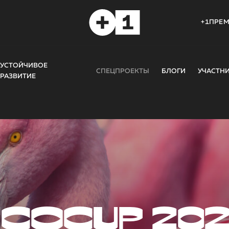
+1ПРЕ
УСТОЙЧИВОЕ
СПЕЦПРОЕКТЫ
БЛОГИ
УЧАСТН
РАЗВИТИЕ
COCUP 20