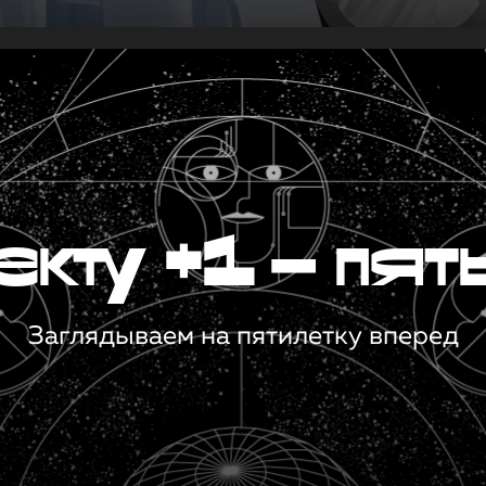
кту +1 — пят
Заглядываем на пятилетку вперед