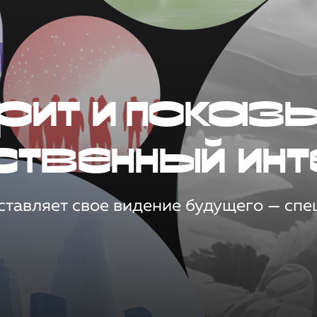
рит и показ
ственный инт
тавляет свое видение будущего — спец