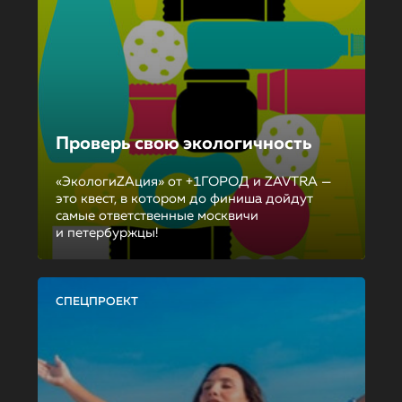
Проверь свою экологичность
«ЭкологиZAция» от +1ГОРОД и ZAVTRA —
это квест, в котором до финиша дойдут
самые ответственные москвичи
и петербуржцы!
СПЕЦПРОЕКТ