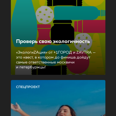
Проверь свою экологичность
«ЭкологиZAция» от +1ГОРОД и ZAVTRA —
это квест, в котором до финиша дойдут
самые ответственные москвичи
и петербуржцы!
СПЕЦПРОЕКТ