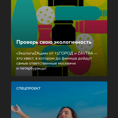
Проверь свою экологичность
«ЭкологиZAция» от +1ГОРОД и ZAVTRA —
это квест, в котором до финиша дойдут
самые ответственные москвичи
и петербуржцы!
СПЕЦПРОЕКТ