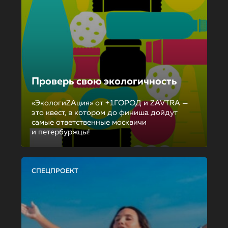
Проверь свою экологичность
«ЭкологиZAция» от +1ГОРОД и ZAVTRA —
это квест, в котором до финиша дойдут
самые ответственные москвичи
и петербуржцы!
СПЕЦПРОЕКТ