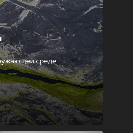
т
кружающей среде