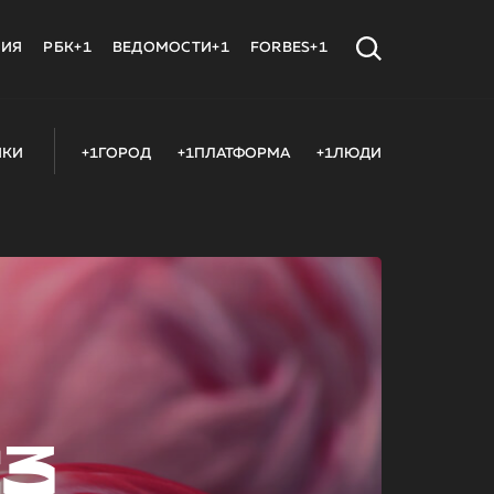
МИЯ
РБК+1
ВЕДОМОСТИ+1
FORBES+1
ИКИ
+1ГОРОД
+1ПЛАТФОРМА
+1ЛЮДИ
23