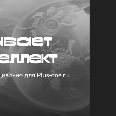
ывает
еллект
иально для Plus‑one.ru