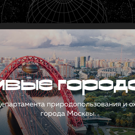
чивые город
 Департамента природопользования и 
города Москвы