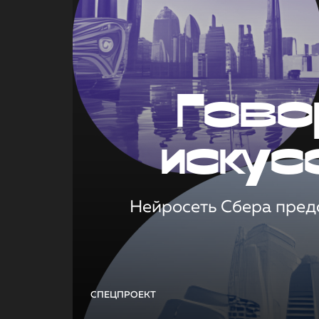
Гово
искус
Нейросеть Сбера предс
СПЕЦПРОЕКТ