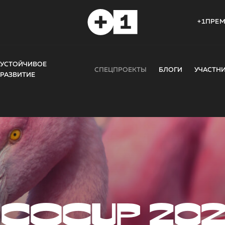
+1ПРЕ
УСТОЙЧИВОЕ
СПЕЦПРОЕКТЫ
БЛОГИ
УЧАСТН
РАЗВИТИЕ
COCUP 20