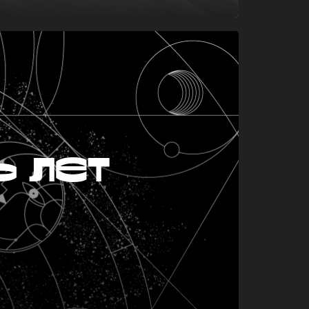
ь лет