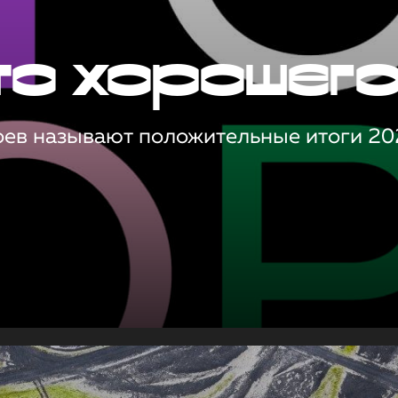
то хорошег
оев называют положительные итоги 20