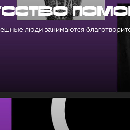
усство помо
пешные люди занимаются благотворит