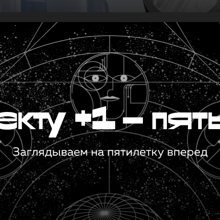
кту +1 — пят
Заглядываем на пятилетку вперед