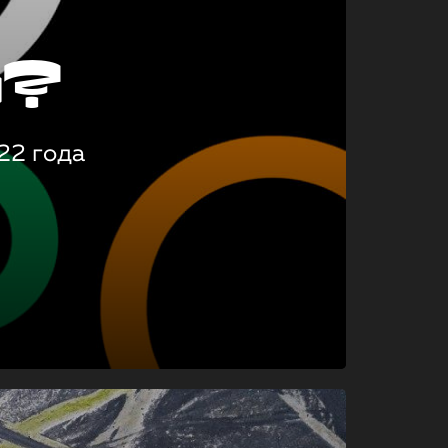
о?
22 года