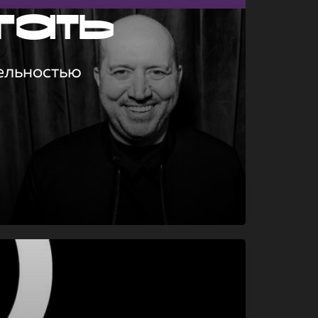
гать
ельностью