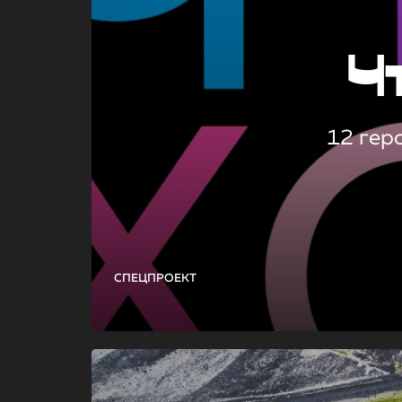
Ч
12 гер
СПЕЦПРОЕКТ