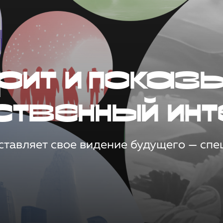
рит и показ
ственный инт
тавляет свое видение будущего — спец