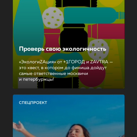
Проверь свою экологичность
«ЭкологиZAция» от +1ГОРОД и ZAVTRA —
это квест, в котором до финиша дойдут
самые ответственные москвичи
и петербуржцы!
СПЕЦПРОЕКТ