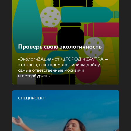
Проверь свою экологичность
«ЭкологиZAция» от +1ГОРОД и ZAVTRA —
это квест, в котором до финиша дойдут
самые ответственные москвичи
и петербуржцы!
СПЕЦПРОЕКТ