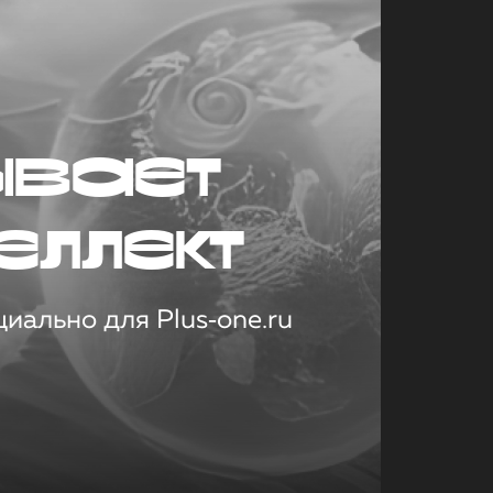
ывает
еллект
иально для Plus‑one.ru