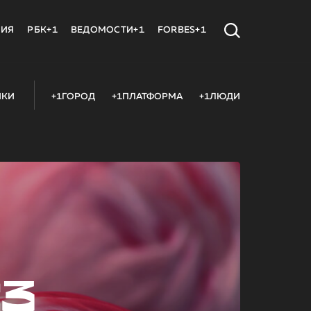
МИЯ
РБК+1
ВЕДОМОСТИ+1
FORBES+1
ИКИ
+1ГОРОД
+1ПЛАТФОРМА
+1ЛЮДИ
23