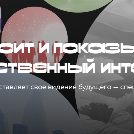
рит и показ
ственный инт
тавляет свое видение будущего — спец