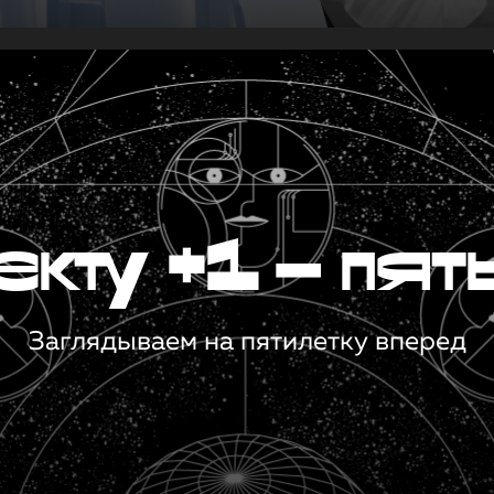
кту +1 — пят
Заглядываем на пятилетку вперед