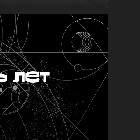
ь лет