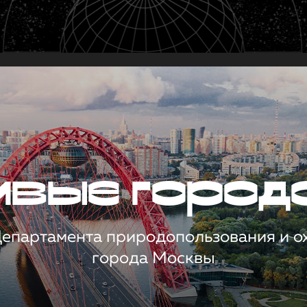
чивые город
 Департамента природопользования и 
города Москвы