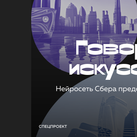
Гово
искус
Нейросеть Сбера предс
СПЕЦПРОЕКТ