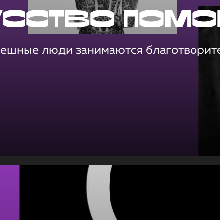
усство помо
пешные люди занимаются благотворит