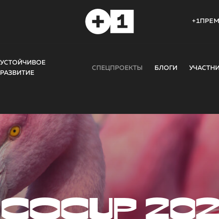
+1ПРЕ
УСТОЙЧИВОЕ
СПЕЦПРОЕКТЫ
БЛОГИ
УЧАСТН
РАЗВИТИЕ
COCUP 20