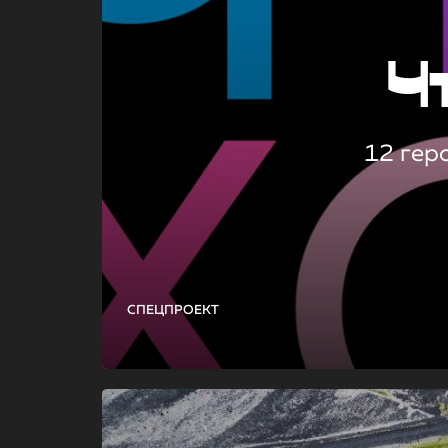
Ч
12 гер
СПЕЦПРОЕКТ