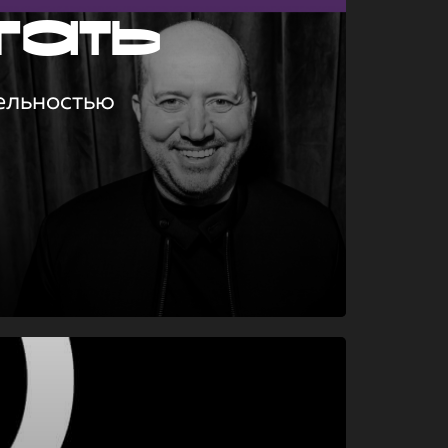
гать
ельностью