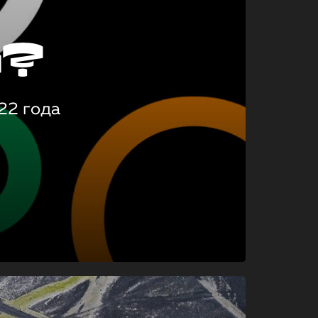
о?
22 года