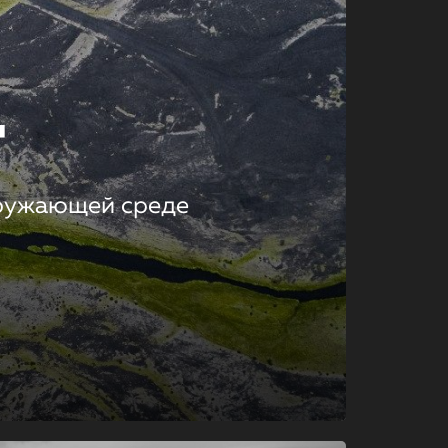
т
кружающей среде