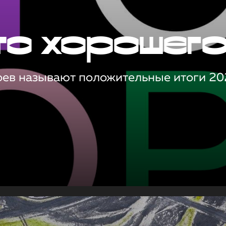
то хорошег
оев называют положительные итоги 20