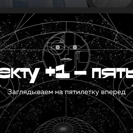
кту +1 — пят
Заглядываем на пятилетку вперед