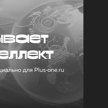
ывает
еллект
иально для Plus‑one.ru