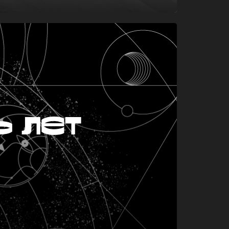
ь лет