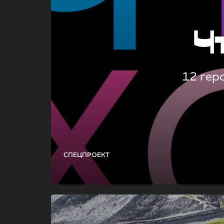
Ч
12 гер
СПЕЦПРОЕКТ