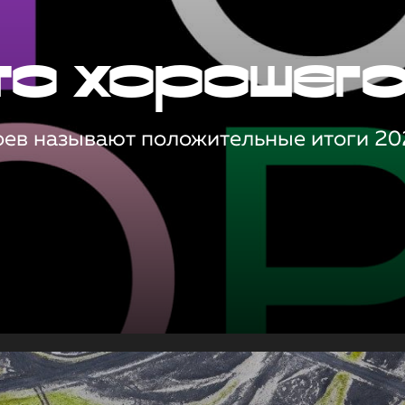
то хорошег
оев называют положительные итоги 20