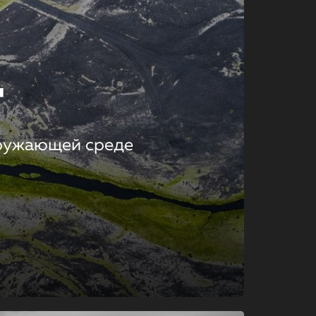
т
кружающей среде