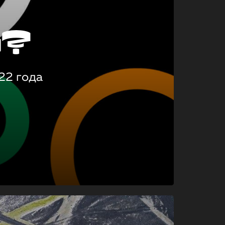
о?
22 года