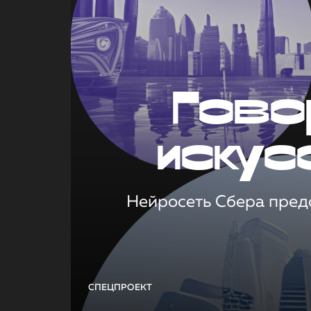
Гово
искус
Нейросеть Сбера предс
СПЕЦПРОЕКТ