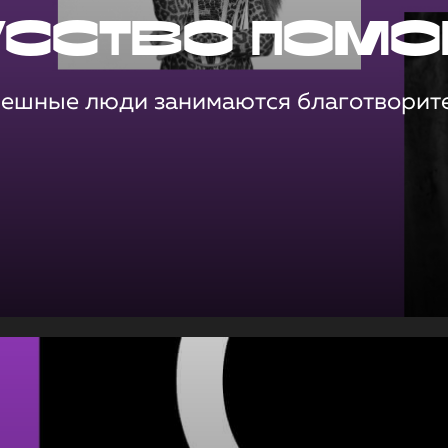
усство помо
пешные люди занимаются благотворит