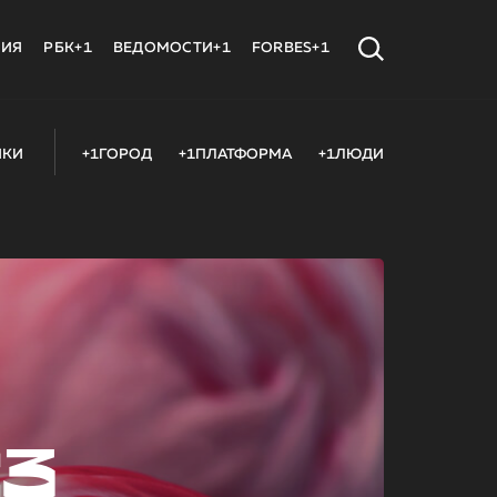
МИЯ
РБК+1
ВЕДОМОСТИ+1
FORBES+1
ИКИ
+1ГОРОД
+1ПЛАТФОРМА
+1ЛЮДИ
23