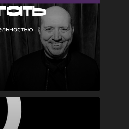
гать
ельностью