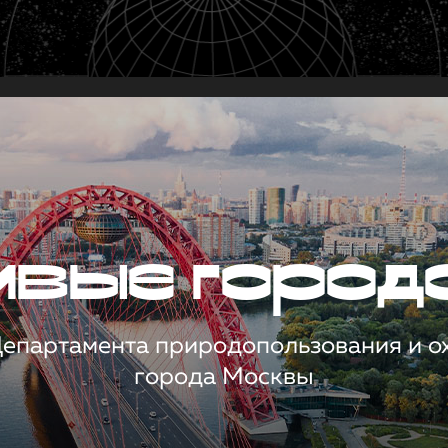
чивые город
 Департамента природопользования и 
города Москвы