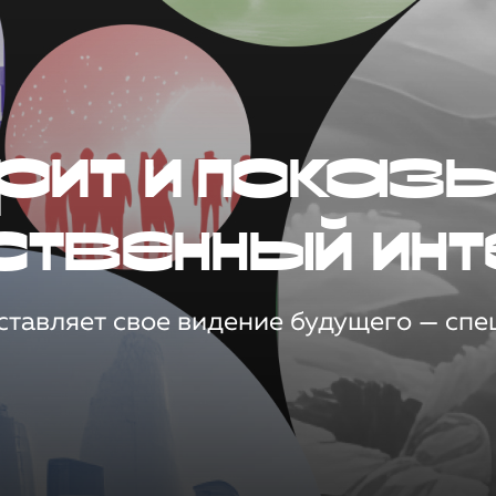
рит и показ
ственный инт
тавляет свое видение будущего — спец