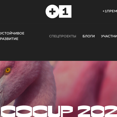
+1ПРЕ
УСТОЙЧИВОЕ
СПЕЦПРОЕКТЫ
БЛОГИ
УЧАСТН
РАЗВИТИЕ
COCUP 20