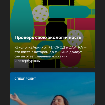
Проверь свою экологичность
«ЭкологиZAция» от +1ГОРОД и ZAVTRA —
это квест, в котором до финиша дойдут
самые ответственные москвичи
и петербуржцы!
СПЕЦПРОЕКТ