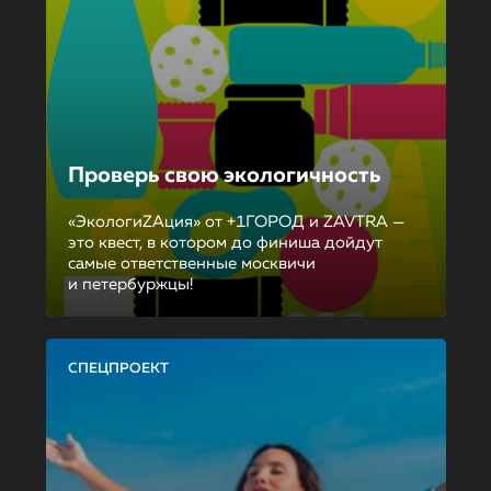
Проверь свою экологичность
«ЭкологиZAция» от +1ГОРОД и ZAVTRA —
это квест, в котором до финиша дойдут
самые ответственные москвичи
и петербуржцы!
СПЕЦПРОЕКТ