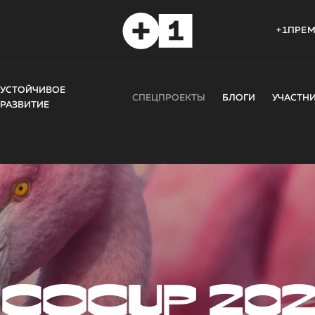
+1ПРЕ
УСТОЙЧИВОЕ
СПЕЦПРОЕКТЫ
БЛОГИ
УЧАСТН
РАЗВИТИЕ
COCUP 20