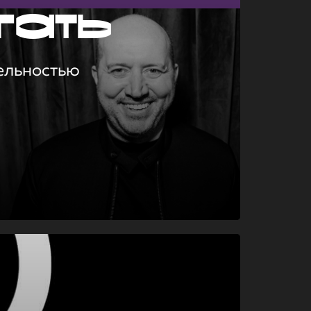
гать
ельностью