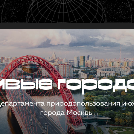
чивые город
 Департамента природопользования и 
города Москвы