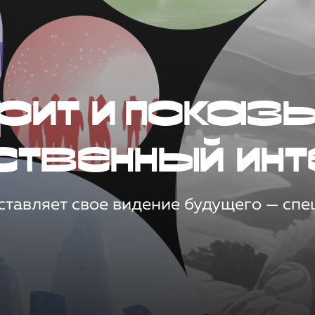
рит и показ
ственный инт
тавляет свое видение будущего — спец