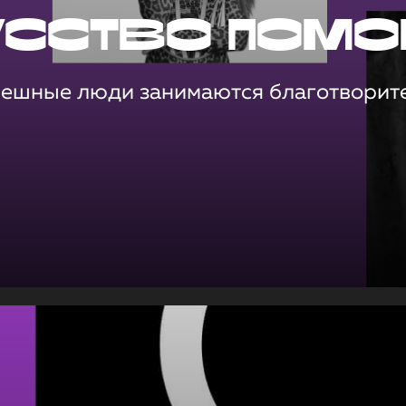
усство помо
пешные люди занимаются благотворит