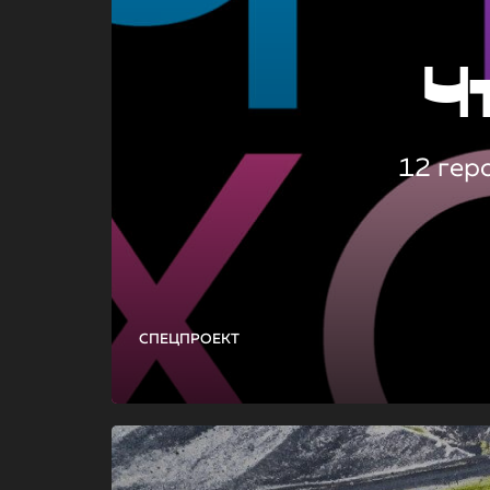
Ч
12 гер
СПЕЦПРОЕКТ