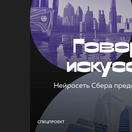
Гово
искус
Нейросеть Сбера предс
СПЕЦПРОЕКТ