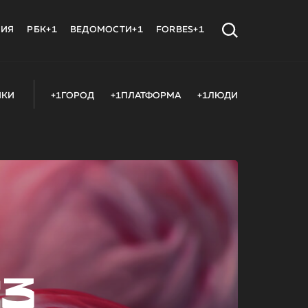
МИЯ
РБК+1
ВЕДОМОСТИ+1
FORBES+1
ИКИ
+1ГОРОД
+1ПЛАТФОРМА
+1ЛЮДИ
23