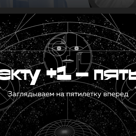
кту +1 — пят
Заглядываем на пятилетку вперед