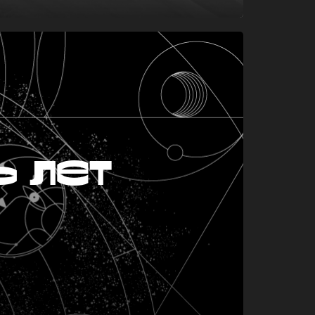
ь лет