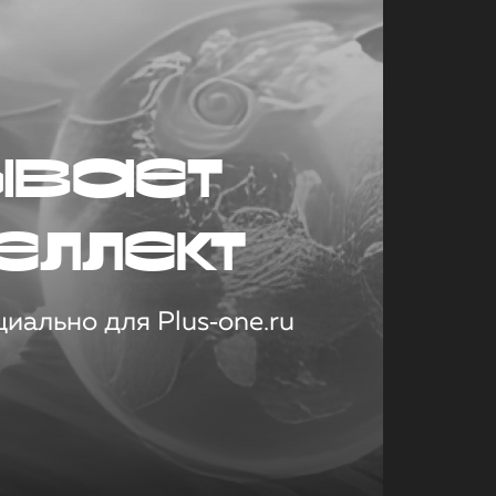
ывает
еллект
иально для Plus‑one.ru