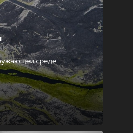
т
кружающей среде