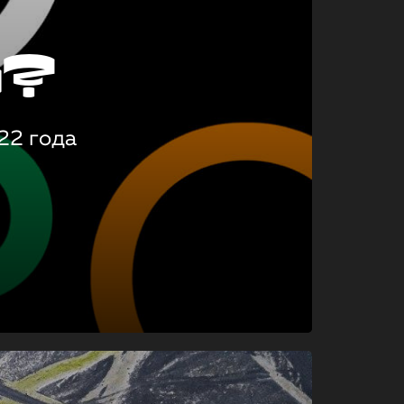
о?
22 года