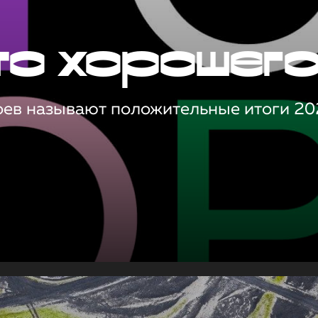
то хорошег
оев называют положительные итоги 20