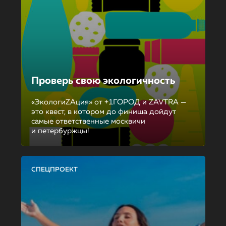
Проверь свою экологичность
«ЭкологиZAция» от +1ГОРОД и ZAVTRA —
это квест, в котором до финиша дойдут
самые ответственные москвичи
и петербуржцы!
СПЕЦПРОЕКТ