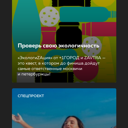
Проверь свою экологичность
«ЭкологиZAция» от +1ГОРОД и ZAVTRA —
это квест, в котором до финиша дойдут
самые ответственные москвичи
и петербуржцы!
СПЕЦПРОЕКТ