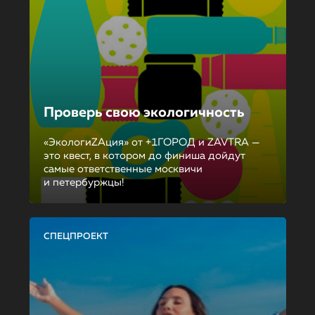
Проверь свою экологичность
«ЭкологиZAция» от +1ГОРОД и ZAVTRA —
это квест, в котором до финиша дойдут
самые ответственные москвичи
и петербуржцы!
СПЕЦПРОЕКТ