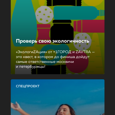
Проверь свою экологичность
«ЭкологиZAция» от +1ГОРОД и ZAVTRA —
это квест, в котором до финиша дойдут
самые ответственные москвичи
и петербуржцы!
СПЕЦПРОЕКТ