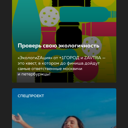
Проверь свою экологичность
«ЭкологиZAция» от +1ГОРОД и ZAVTRA —
это квест, в котором до финиша дойдут
самые ответственные москвичи
и петербуржцы!
СПЕЦПРОЕКТ