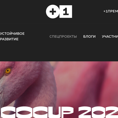
+1ПРЕ
УСТОЙЧИВОЕ
СПЕЦПРОЕКТЫ
БЛОГИ
УЧАСТН
РАЗВИТИЕ
COCUP 20