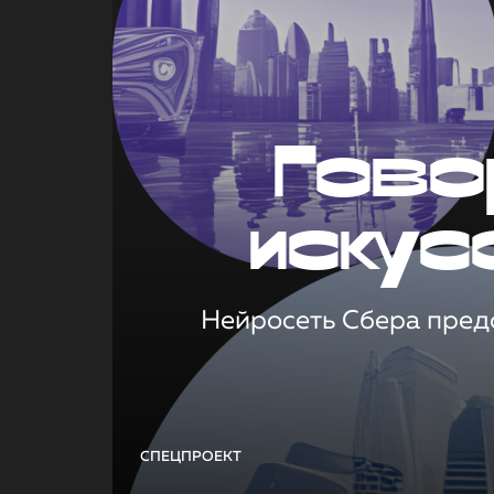
Гово
искус
Нейросеть Сбера предс
СПЕЦПРОЕКТ