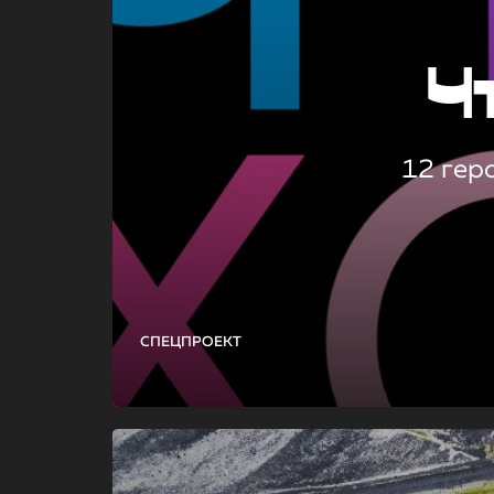
Ч
12 гер
СПЕЦПРОЕКТ