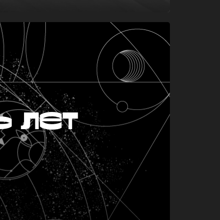
ь лет