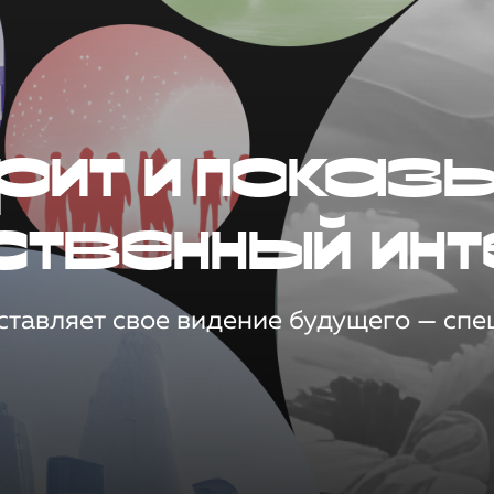
рит и показ
ственный инт
тавляет свое видение будущего — спец