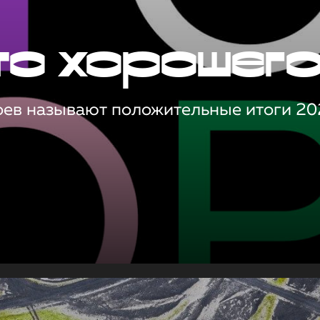
то хорошег
оев называют положительные итоги 20