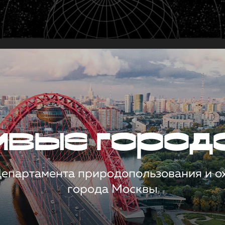
чивые город
 Департамента природопользования и 
города Москвы