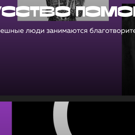
усство помо
пешные люди занимаются благотворит