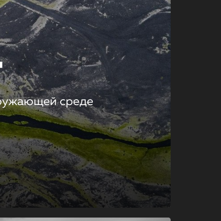
т
кружающей среде