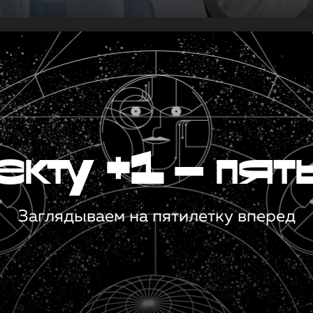
кту +1 — пят
Заглядываем на пятилетку вперед