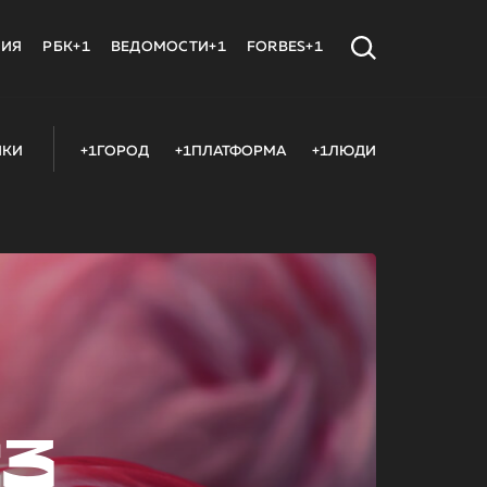
МИЯ
РБК+1
ВЕДОМОСТИ+1
FORBES+1
ИКИ
+1ГОРОД
+1ПЛАТФОРМА
+1ЛЮДИ
23