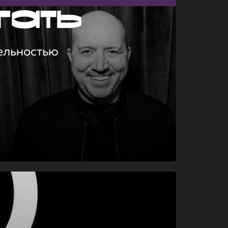
гать
ельностью