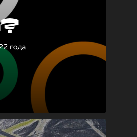
о?
22 года