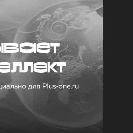
ывает
еллект
иально для Plus‑one.ru