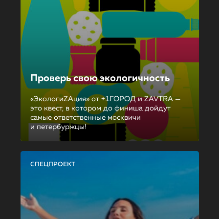
Проверь свою экологичность
«ЭкологиZAция» от +1ГОРОД и ZAVTRA —
это квест, в котором до финиша дойдут
самые ответственные москвичи
и петербуржцы!
СПЕЦПРОЕКТ