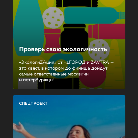
Проверь свою экологичность
«ЭкологиZAция» от +1ГОРОД и ZAVTRA —
это квест, в котором до финиша дойдут
самые ответственные москвичи
и петербуржцы!
СПЕЦПРОЕКТ