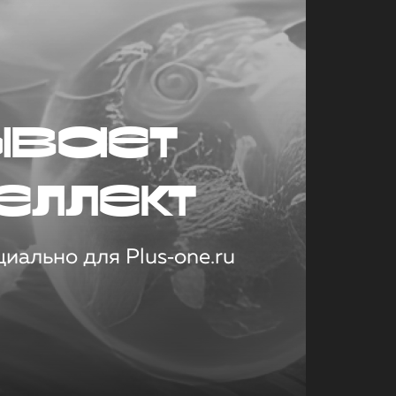
ывает
еллект
иально для Plus‑one.ru