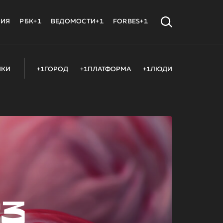
МИЯ
РБК+1
ВЕДОМОСТИ+1
FORBES+1
ИКИ
+1ГОРОД
+1ПЛАТФОРМА
+1ЛЮДИ
23