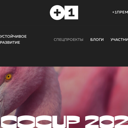
+1ПРЕ
УСТОЙЧИВОЕ
СПЕЦПРОЕКТЫ
БЛОГИ
УЧАСТН
РАЗВИТИЕ
COCUP 20