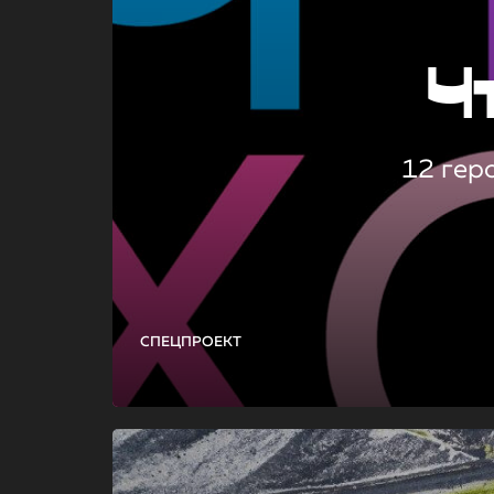
Ч
12 гер
СПЕЦПРОЕКТ