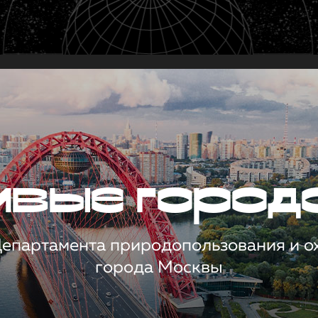
чивые город
 Департамента природопользования и 
города Москвы