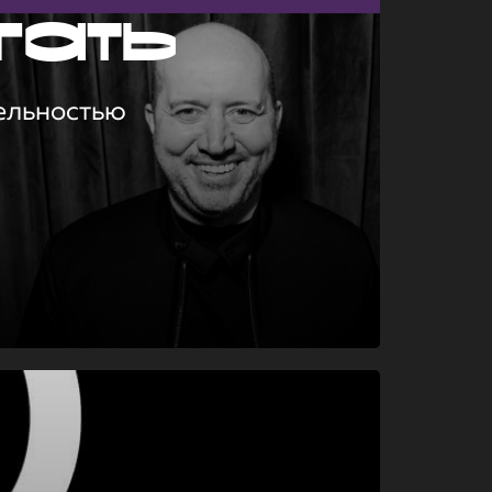
гать
ельностью