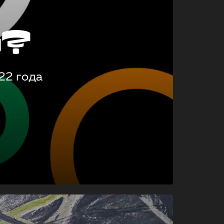
о?
22 года