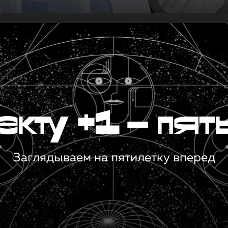
кту +1 — пят
Заглядываем на пятилетку вперед