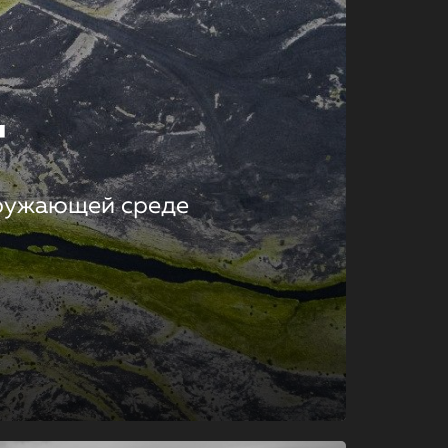
т
кружающей среде