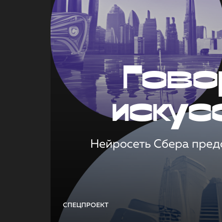
Гово
искус
Нейросеть Сбера предс
СПЕЦПРОЕКТ