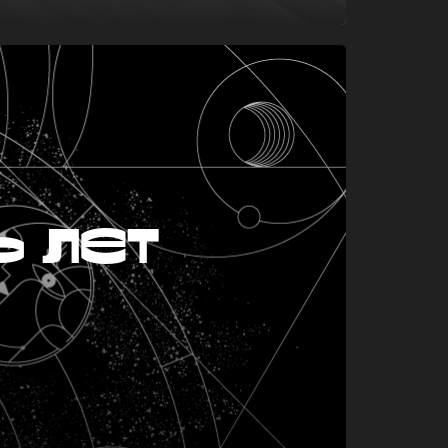
ь лет