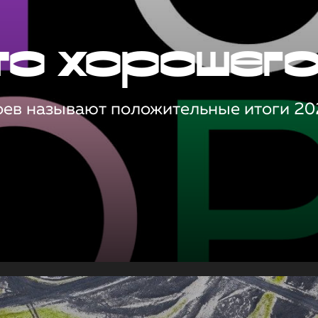
то хорошег
оев называют положительные итоги 20