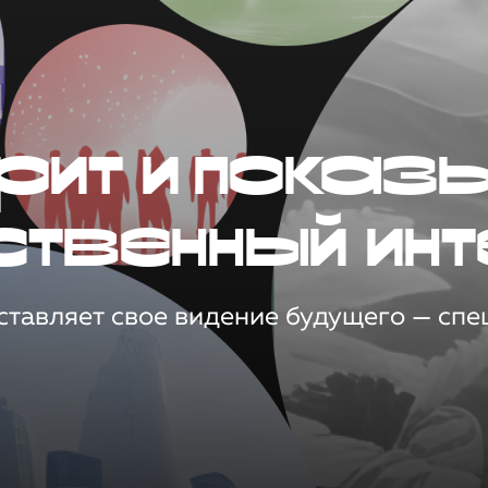
рит и показ
ственный инт
тавляет свое видение будущего — спец