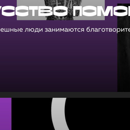
усство помо
пешные люди занимаются благотворит