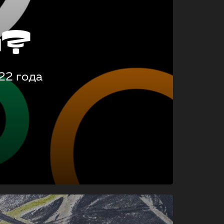
о?
22 года