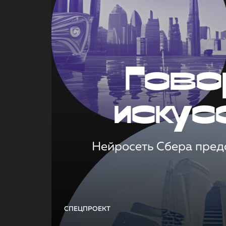
Гово
искус
Нейросеть Сбера предс
СПЕЦПРОЕКТ