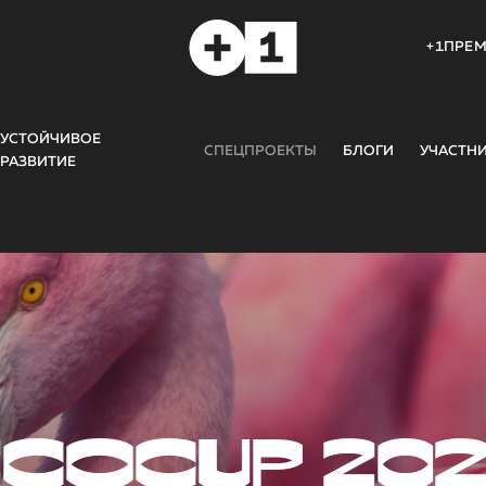
+1ПРЕ
УСТОЙЧИВОЕ
СПЕЦПРОЕКТЫ
БЛОГИ
УЧАСТН
РАЗВИТИЕ
COCUP 20