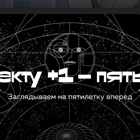
кту +1 — пят
Заглядываем на пятилетку вперед