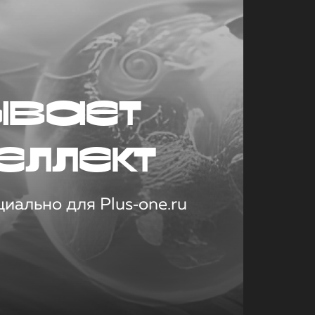
ывает
еллект
иально для Plus‑one.ru