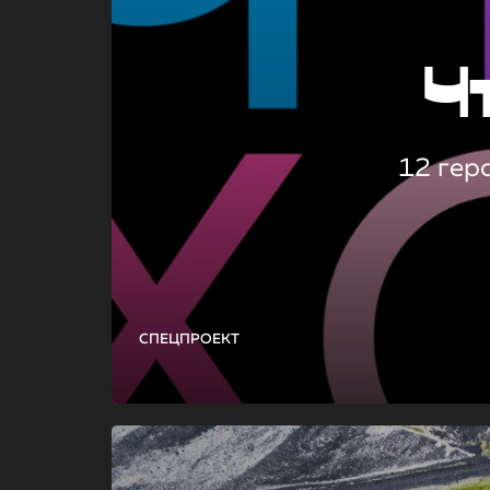
Ч
12 гер
СПЕЦПРОЕКТ