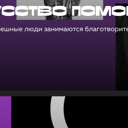
усство помо
пешные люди занимаются благотворит