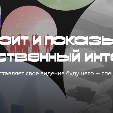
рит и показ
ственный инт
тавляет свое видение будущего — спец