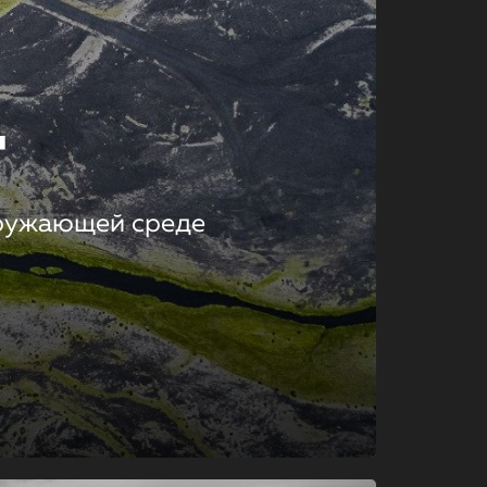
т
кружающей среде