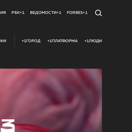
МИЯ
РБК+1
ВЕДОМОСТИ+1
FORBES+1
ИКИ
+1ГОРОД
+1ПЛАТФОРМА
+1ЛЮДИ
23