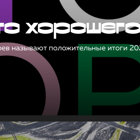
то хорошег
оев называют положительные итоги 20