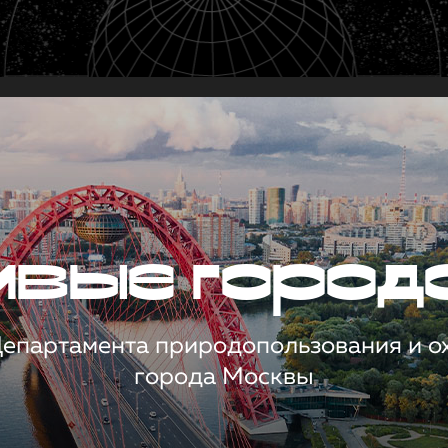
чивые город
 Департамента природопользования и 
города Москвы