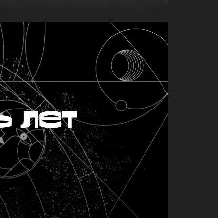
ь лет