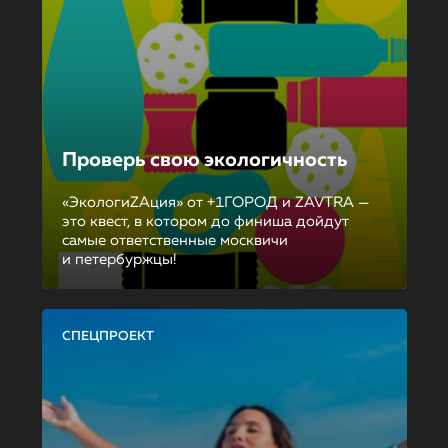
Проверь свою экологичность
«ЭкологиZAция» от +1ГОРОД и ZAVTRA —
это квест, в котором до финиша дойдут
самые ответственные москвичи
и петербуржцы!
СПЕЦПРОЕКТ