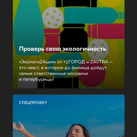
Проверь свою экологичность
«ЭкологиZAция» от +1ГОРОД и ZAVTRA —
это квест, в котором до финиша дойдут
самые ответственные москвичи
и петербуржцы!
СПЕЦПРОЕКТ