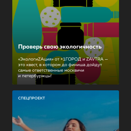
Проверь свою экологичность
«ЭкологиZAция» от +1ГОРОД и ZAVTRA —
это квест, в котором до финиша дойдут
самые ответственные москвичи
и петербуржцы!
СПЕЦПРОЕКТ