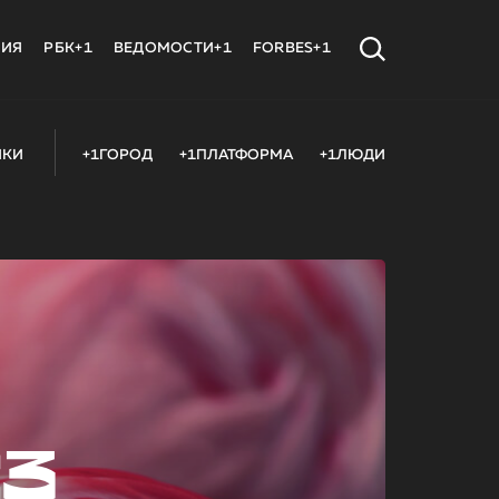
МИЯ
РБК+1
ВЕДОМОСТИ+1
FORBES+1
ИКИ
+1ГОРОД
+1ПЛАТФОРМА
+1ЛЮДИ
23