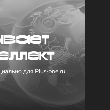
ывает
еллект
иально для Plus‑one.ru