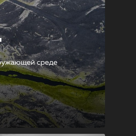
т
кружающей среде