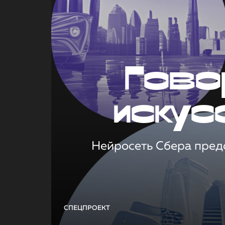
Гово
искус
Нейросеть Сбера предс
СПЕЦПРОЕКТ