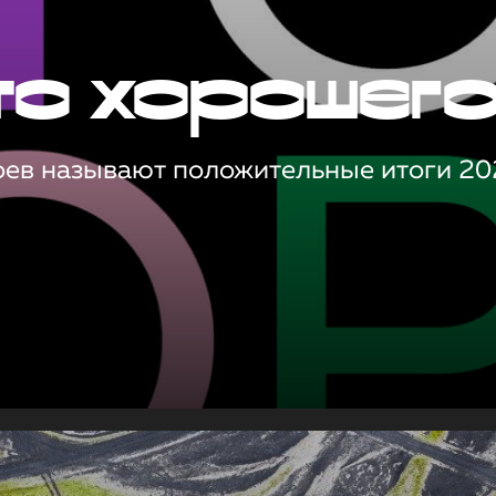
то хорошег
оев называют положительные итоги 20