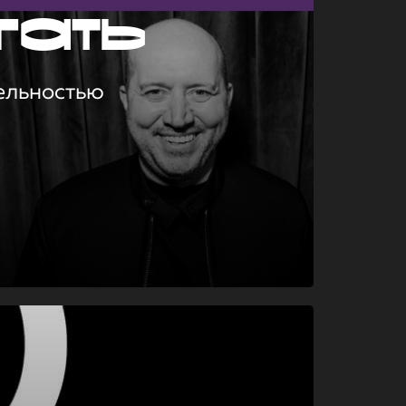
гать
ельностью