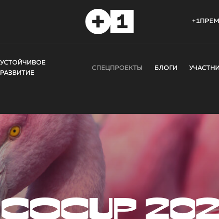
+1ПРЕ
УСТОЙЧИВОЕ
СПЕЦПРОЕКТЫ
БЛОГИ
УЧАСТН
РАЗВИТИЕ
COCUP 20