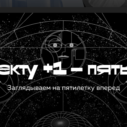
кту +1 — пят
Заглядываем на пятилетку вперед