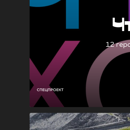
Ч
12 гер
СПЕЦПРОЕКТ