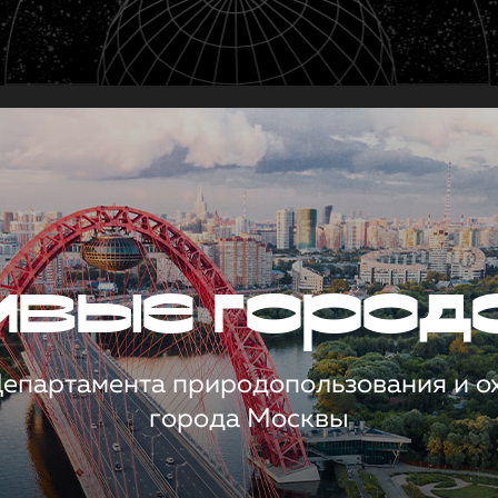
чивые город
 Департамента природопользования и 
города Москвы