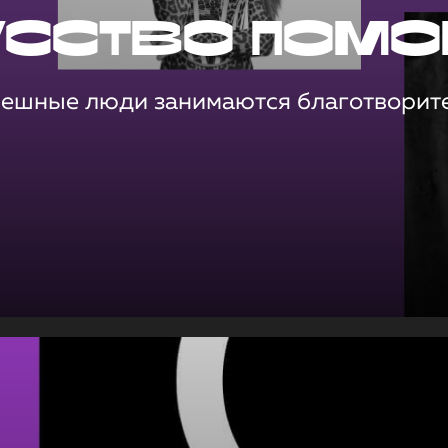
усство помо
пешные люди занимаются благотворит