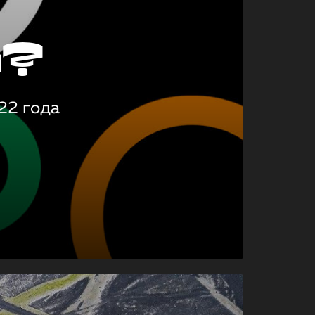
о?
22 года