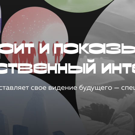
рит и показ
ственный инт
тавляет свое видение будущего — спец