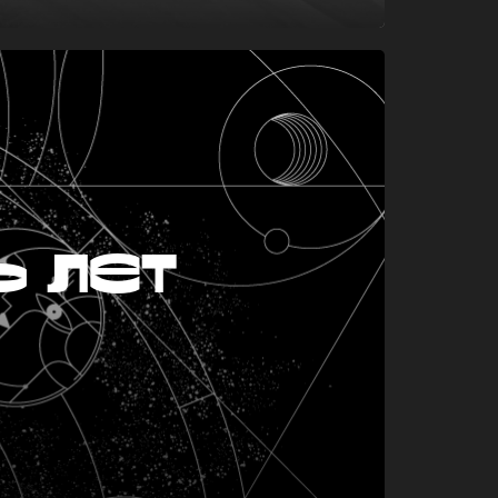
ь лет